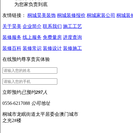
为您家负责到底
友情链接：
桐城昊美装饰
桐城装修报价
桐城家装公司
桐城装
关于昊美
企业简介
联系我们
施工工艺
装修服务
线上服务
免费量房
进度查询
装修百科
装修常识
装修设计
装修施工
在线预约尊享贵宾体验
立即预约
已预约
297
人
0556-6217088
公司地址
桐城市龙眠街道太平居委会澳门城市
之光2#楼