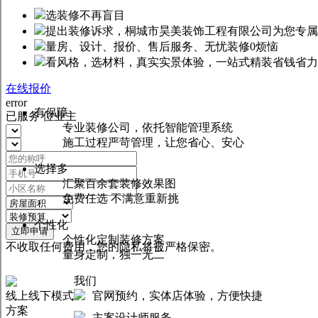
选装修不再盲目
提出装修诉求，桐城市昊美装饰工程有限公司为您专属
量房、设计、报价、售后服务、无忧装修0烦恼
看风格，选材料，真实实景体验，一站式精装省钱省力
在线报价
error
有保障
已服务
位业主
专业装修公司，依托智能管理系统
施工过程严苛管理，让您省心、安心
选择多
汇聚百余套装修效果图
免费任选 不满意重新挑
个性化
立即申请
个性化定制装修方案
不收取任何费用，您的隐私将被严格保密。
量身定制，独一无二
我们
线上线下模式
官网预约，实体店体验，方便快捷
方案
主案设计师服务