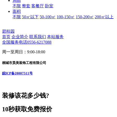
局部
不限
整套
客餐厅
卧室
面积
不限
50㎡以下
50-100㎡
100-150㎡
150-200㎡
200㎡以上
碧桂园
首页
企业简介
联系我们
本站服务
全国服务电话
0556-6217088
周一至周日：9:00-18:00
桐城市昊美装饰工程有限公司
皖ICP备20007511号
装修该花多少钱?
10秒
获取免费报价